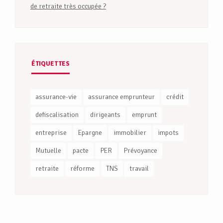
de retraite très occupée ?
ÉTIQUETTES
assurance-vie
assurance emprunteur
crédit
defiscalisation
dirigeants
emprunt
entreprise
Epargne
immobilier
impots
Mutuelle
pacte
PER
Prévoyance
retraite
réforme
TNS
travail